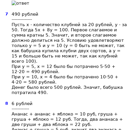
7
490 рублей
--------------
Пусть х - количество клубней за 20 рублей, у - за
50. Тогда 5х + 8у = 100. Первое слагаемое и
сумма кратны 5. Значит, и второе слагаемое
должно делиться на 5. Условию удовлетворяют
только у = 5 и у = 10 (у = 0 быть не может, так
как бабушка купила клубни двух сортов, а у =
15 и больше быть не может, так как клубней
всего 100).
При у = 5, х = 12 было бы потрачено 5·50 +
12·20 = 490 рублей.
При у = 10, х = 4 было бы потрачено 10·50 +
4·20 = 580 рублей.
Денег было всего 500 рублей. Значит, бабушка
потратила 490.
8
6 рублей
------------
Ананас + ананас + яблоко = 10 руб, груша +
груша + яблоко = 12 руб. Тогда, два ананаса +
две груши + два яблока = 22 руб.
Ананас + груша = 5 руб, значит два ананаса +