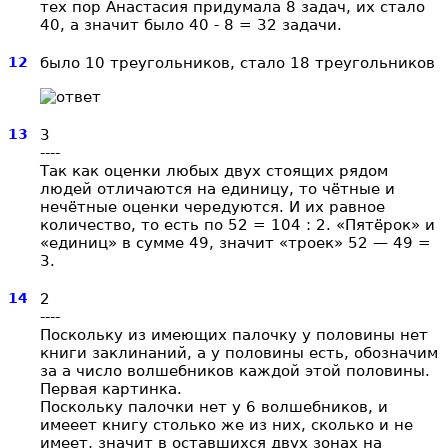
тех пор Анастасия придумала 8 задач, их стало
40, а значит было 40 - 8 = 32 задачи.
12
было 10 треугольников, стало 18 треугольников
13
3
----
Так как оценки любых двух стоящих рядом
людей отличаются на единицу, то чётные и
нечётные оценки чередуются. И их равное
количество, то есть по 52 = 104 : 2. «Пятёрок» и
«единиц» в сумме 49, значит «троек» 52 — 49 =
3.
14
2
----
Поскольку из имеющих палочку у половины нет
книги заклинаний, а у половины есть, обозначим
за a число волшебников каждой этой половины.
Первая картинка.
Поскольку палочки нет у 6 волшебников, и
имееет книгу столько же из них, сколько и не
имеет, значит в оставшихся двух зонах на